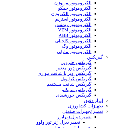
لکتروموتور موتوژن
لکتروموتور جمکو
لکتروموتور الکتروژن
لکتروموتور استریم
لکتروموتور زیمنس
لکتروموتور VEM
لکتروموتور ABB
لکتروموتور کاجیلی
لکتروموتور وگ
لکتروموتور مارلی
س
یربکس حلزونی
یربکس دور متغیر
یربکس آویز یا شافت موازی
یربکس کرانویل
یربکس شافت مستقیم
یربکس سایکلو
یربکس خورشیدی
قیق
ت کشاورزی
تجهیزات صنعتی
عمیر دیزل ژنراتور
تعمیر دیزل ژنراتور ولوو
عمیر بلوئر ساید چنل