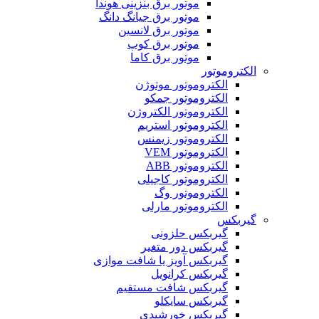
موتور برق بنزینی هوندا
موتور برق جیانگ دانگ
موتور برق لانسین
موتور برق کوپ
موتور برق کاما
موتور
لکتروموتور موتوژن
لکتروموتور جمکو
لکتروموتور الکتروژن
لکتروموتور استریم
لکتروموتور زیمنس
لکتروموتور VEM
لکتروموتور ABB
لکتروموتور کاجیلی
لکتروموتور وگ
لکتروموتور مارلی
س
یربکس حلزونی
یربکس دور متغیر
یربکس آویز یا شافت موازی
یربکس کرانویل
یربکس شافت مستقیم
یربکس سایکلو
یربکس خورشیدی