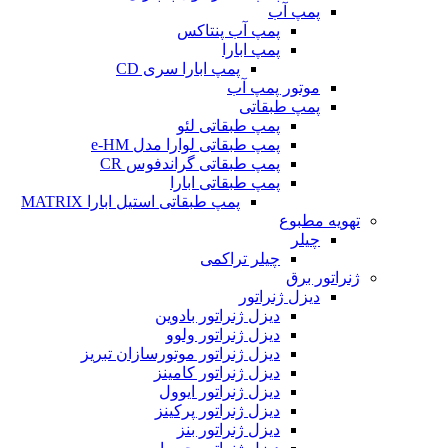
پمپ آب
پمپ آب پنتاکس
پمپ ابارا
پمپ ابارا سری CD
موتور پمپ آب
پمپ طبقاتی
پمپ طبقاتی لئو
پمپ طبقاتی لوارا مدل e-HM
پمپ طبقاتی گراندفوس CR
پمپ طبقاتی ابارا
پمپ طبقاتی استیل ابارا MATRIX
تهویه مطبوع
چیلر
چیلر تراکمی
ژنراتور برق
دیزل ژنراتور
دیزل ژنراتور بادوین
دیزل ژنراتور ولوو
دیزل ژنراتور موتورسازان تبریز
دیزل ژنراتور کامینز
دیزل ژنراتور ایوول
دیزل ژنراتور پرکینز
دیزل ژنراتور بنز