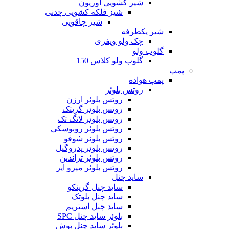
شیر کشویی اوریون
شیز فلکه کشویی چدنی
شیر چاقویی
شیر یکطرفه
چک ولو ویفری
گلوب ولو
گلوب ولو کلاس 150
پمپ
پمپ هواده
روتس بلوئر
روتس بلوئر ارزن
روتس بلوئر گریتک
روتس بلوئر لانگ تک
روتس بلوئر روبوسکی
روتس بلوئر شوفو
روتس بلوئر پدروگیل
روتس بلوئر تراندین
روتس بلوئر مپرو ایر
ساید چنل
ساید چنل گرینکو
ساید چنل بلوتک
ساید چنل استریم
بلوئر ساید چنل SPC
بلوئر ساید چنل بوش