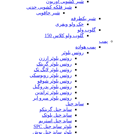
شیر کشویی اوریون
شیز فلکه کشویی چدنی
شیر چاقویی
شیر یکطرفه
چک ولو ویفری
گلوب ولو
گلوب ولو کلاس 150
پمپ
پمپ هواده
روتس بلوئر
روتس بلوئر ارزن
روتس بلوئر گریتک
روتس بلوئر لانگ تک
روتس بلوئر روبوسکی
روتس بلوئر شوفو
روتس بلوئر پدروگیل
روتس بلوئر تراندین
روتس بلوئر مپرو ایر
ساید چنل
ساید چنل گرینکو
ساید چنل بلوتک
ساید چنل استریم
بلوئر ساید چنل SPC
بلوئر ساید چنل بوش