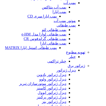
پمپ آب
پمپ آب پنتاکس
پمپ ابارا
پمپ ابارا سری CD
موتور پمپ آب
پمپ طبقاتی
پمپ طبقاتی لئو
پمپ طبقاتی لوارا مدل e-HM
پمپ طبقاتی گراندفوس CR
پمپ طبقاتی ابارا
پمپ طبقاتی استیل ابارا MATRIX
تهویه مطبوع
چیلر
چیلر تراکمی
ژنراتور برق
دیزل ژنراتور
دیزل ژنراتور بادوین
دیزل ژنراتور ولوو
دیزل ژنراتور موتورسازان تبریز
دیزل ژنراتور کامینز
دیزل ژنراتور ایوول
دیزل ژنراتور پرکینز
دیزل ژنراتور بنز