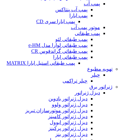
پمپ آب
پمپ آب پنتاکس
پمپ ابارا
پمپ ابارا سری CD
موتور پمپ آب
پمپ طبقاتی
پمپ طبقاتی لئو
پمپ طبقاتی لوارا مدل e-HM
پمپ طبقاتی گراندفوس CR
پمپ طبقاتی ابارا
پمپ طبقاتی استیل ابارا MATRIX
تهویه مطبوع
چیلر
چیلر تراکمی
ژنراتور برق
دیزل ژنراتور
دیزل ژنراتور بادوین
دیزل ژنراتور ولوو
دیزل ژنراتور موتورسازان تبریز
دیزل ژنراتور کامینز
دیزل ژنراتور ایوول
دیزل ژنراتور پرکینز
دیزل ژنراتور بنز