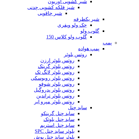
شیر کشویی اوریون
شیز فلکه کشویی چدنی
شیر چاقویی
شیر یکطرفه
چک ولو ویفری
گلوب ولو
گلوب ولو کلاس 150
پمپ
پمپ هواده
روتس بلوئر
روتس بلوئر ارزن
روتس بلوئر گریتک
روتس بلوئر لانگ تک
روتس بلوئر روبوسکی
روتس بلوئر شوفو
روتس بلوئر پدروگیل
روتس بلوئر تراندین
روتس بلوئر مپرو ایر
ساید چنل
ساید چنل گرینکو
ساید چنل بلوتک
ساید چنل استریم
بلوئر ساید چنل SPC
بلوئر ساید چنل بوش