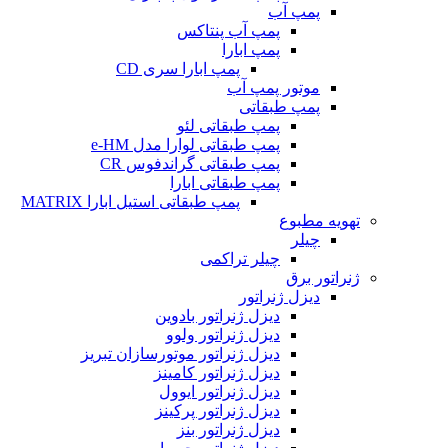
پمپ آب
پمپ آب پنتاکس
پمپ ابارا
پمپ ابارا سری CD
موتور پمپ آب
پمپ طبقاتی
پمپ طبقاتی لئو
پمپ طبقاتی لوارا مدل e-HM
پمپ طبقاتی گراندفوس CR
پمپ طبقاتی ابارا
پمپ طبقاتی استیل ابارا MATRIX
تهویه مطبوع
چیلر
چیلر تراکمی
ژنراتور برق
دیزل ژنراتور
دیزل ژنراتور بادوین
دیزل ژنراتور ولوو
دیزل ژنراتور موتورسازان تبریز
دیزل ژنراتور کامینز
دیزل ژنراتور ایوول
دیزل ژنراتور پرکینز
دیزل ژنراتور بنز