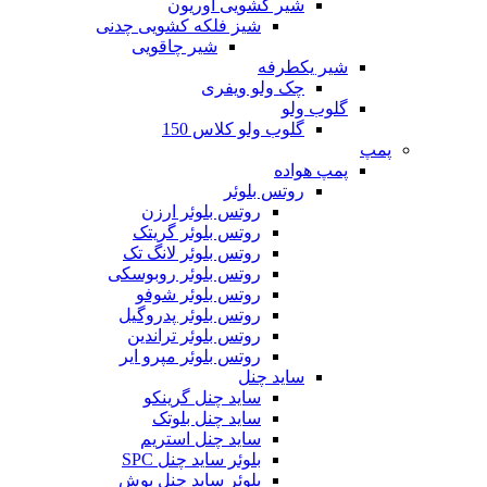
شیر کشویی اوریون
شیز فلکه کشویی چدنی
شیر چاقویی
شیر یکطرفه
چک ولو ویفری
گلوب ولو
گلوب ولو کلاس 150
پمپ
پمپ هواده
روتس بلوئر
روتس بلوئر ارزن
روتس بلوئر گریتک
روتس بلوئر لانگ تک
روتس بلوئر روبوسکی
روتس بلوئر شوفو
روتس بلوئر پدروگیل
روتس بلوئر تراندین
روتس بلوئر مپرو ایر
ساید چنل
ساید چنل گرینکو
ساید چنل بلوتک
ساید چنل استریم
بلوئر ساید چنل SPC
بلوئر ساید چنل بوش